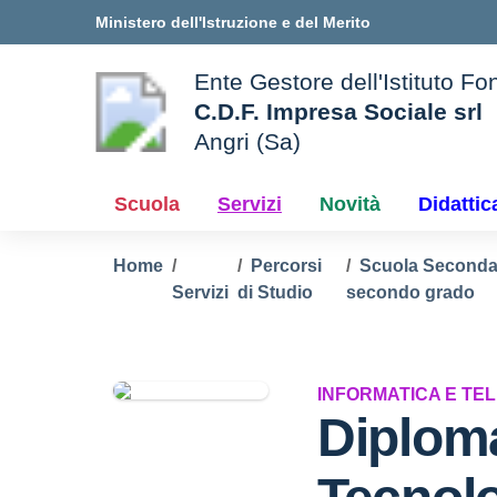
Vai ai contenuti
Vai al menu di navigazione
Vai al footer
Ministero dell'Istruzione e del Merito
Ente Gestore dell'Istituto Fo
C.D.F. Impresa Sociale srl
Angri (Sa)
— Visita la pagina iniziale d
 della scuola
Scuola
Servizi
Novità
Didattic
Home
Percorsi
Scuola Secondar
Servizi
di Studio
secondo grado
INFORMATICA E TE
Diplom