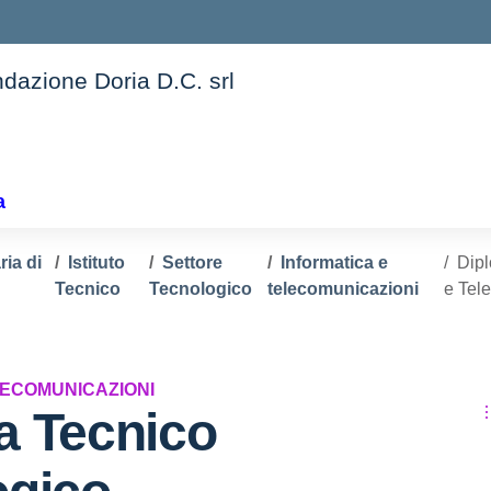
ndazione Doria D.C. srl
ella scuola
a
ia di
Istituto
Settore
Informatica e
Dipl
Tecnico
Tecnologico
telecomunicazioni
e Tele
LECOMUNICAZIONI
a Tecnico