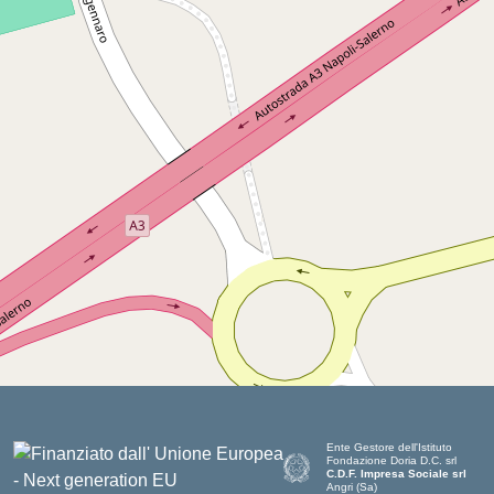
Ente Gestore dell'Istituto
Fondazione Doria D.C. srl
C.D.F. Impresa Sociale srl
Angri (Sa)