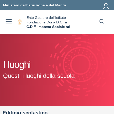
Vai ai contenuti
Vai al menu di navigazione
Vai al footer
Ministero dell'Istruzione e del Merito
Ente Gestore dell'Istituto
Fondazione Doria D.C. srl
C.D.F. Impresa Sociale srl
— Visita la pagina iniziale della scuola
I luoghi
Questi i luoghi della scuola
Edificio scolastico