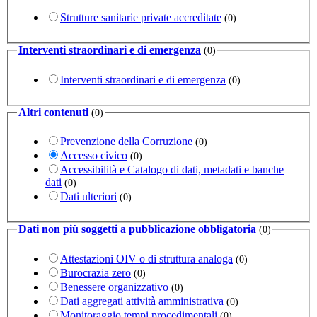
Strutture sanitarie private accreditate
(0)
Interventi straordinari e di emergenza
(0)
Interventi straordinari e di emergenza
(0)
Altri contenuti
(0)
Prevenzione della Corruzione
(0)
Accesso civico
(0)
Accessibilità e Catalogo di dati, metadati e banche
dati
(0)
Dati ulteriori
(0)
Dati non più soggetti a pubblicazione obbligatoria
(0)
Attestazioni OIV o di struttura analoga
(0)
Burocrazia zero
(0)
Benessere organizzativo
(0)
Dati aggregati attività amministrativa
(0)
Monitoraggio tempi procedimentali
(0)