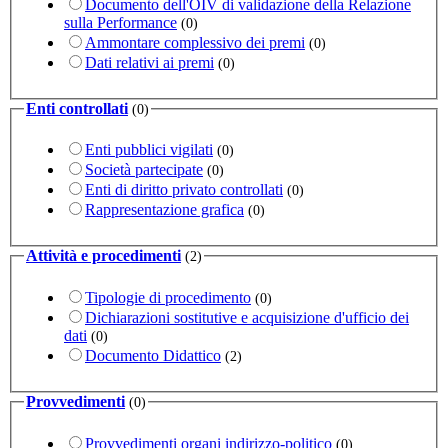
Documento dell'OIV di validazione della Relazione
sulla Performance
(0)
Ammontare complessivo dei premi
(0)
Dati relativi ai premi
(0)
Enti controllati
(0)
Enti pubblici vigilati
(0)
Società partecipate
(0)
Enti di diritto privato controllati
(0)
Rappresentazione grafica
(0)
Attività e procedimenti
(2)
Tipologie di procedimento
(0)
Dichiarazioni sostitutive e acquisizione d'ufficio dei
dati
(0)
Documento Didattico
(2)
Provvedimenti
(0)
Provvedimenti organi indirizzo-politico
(0)