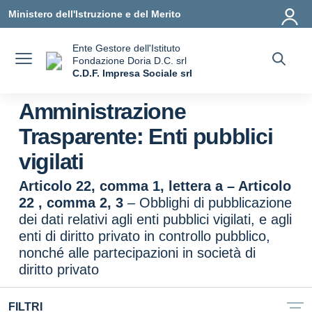
Vai ai contenuti
Vai al menu di navigazione
Vai al footer
Ministero dell'Istruzione e del Merito
Ente Gestore dell'Istituto
Fondazione Doria D.C. srl
C.D.F. Impresa Sociale srl
— Visita la pagina iniziale della scuola
Amministrazione
Trasparente:
Enti pubblici
vigilati
Articolo 22, comma 1, lettera a – Articolo
22 , comma 2, 3
– Obblighi di pubblicazione
dei dati relativi agli enti pubblici vigilati, e agli
enti di diritto privato in controllo pubblico,
nonché alle partecipazioni in società di
diritto privato
FILTRI