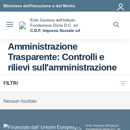
Vai ai contenuti
Vai al menu di navigazione
Vai al footer
Ministero dell'Istruzione e del Merito
Ente Gestore dell'Istituto
Fondazione Doria D.C. srl
C.D.F. Impresa Sociale srl
— Visita la pagina iniziale della scuola
Amministrazione
Trasparente:
Controlli e
rilievi sull'amministrazione
FILTRI
Nessun risultato
Ente Gestore dell'Istituto
Fondazione Doria D.C. srl