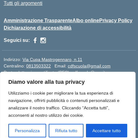
Tutti gli argomenti
Amministrazione Trasparente
Albo online
Privacy Policy
Dichiarazione di accessibilità
Seguici su:
Indirizzo:
Via Cupa Mastrogennaro, n.11
Centralino:
0813503322
Email:
cdfscuola@gmail.com
Posta elettronica certificata (PEC):
cdfscuola@pec.it
Diamo valore alla tua privacy
Codice fiscale: 06076880654
Codice meccanografico:
SATD9L5009 - SARHTF500G -
Utilizziamo i cookie per migliorare la tua esperienza di
SATF53500Q
navigazione, offrirti pubblicità o contenuti personalizzati e
analizzare il nostro traffico. Cliccando “Accetta tutti”,
acconsenti al nostro utilizzo dei cookie.
Idea e progetto di Designers Italia
Personalizza
Rifiuta tutto
Accettare tutto