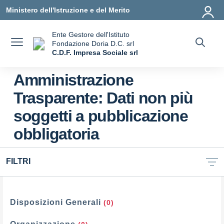
Vai ai contenuti
Vai al menu di navigazione
Vai al footer
Ministero dell'Istruzione e del Merito
Ente Gestore dell'Istituto
Fondazione Doria D.C. srl
C.D.F. Impresa Sociale srl
— Visita la pagina iniziale della scuola
Amministrazione
Trasparente:
Dati non più
soggetti a pubblicazione
obbligatoria
FILTRI
Filtri
Disposizioni Generali
(0)